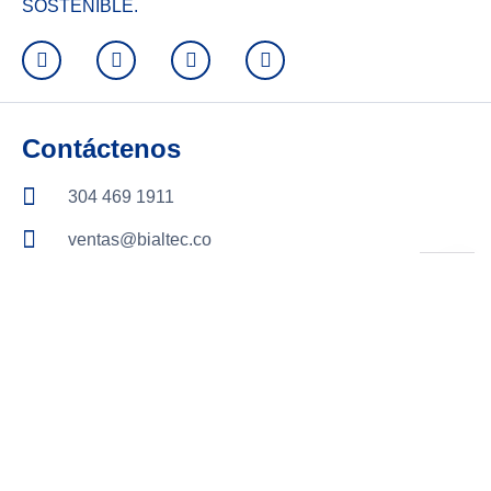
SOSTENIBLE.
Contáctenos
304 469 1911
ventas@bialtec.co
Cra. 52 # 42 - 03
San Pedro de los Milagros, Colombia
Productos