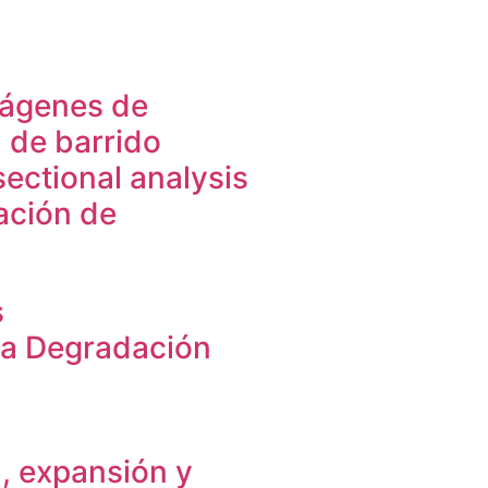
mágenes de
 de barrido
ectional analysis
ación de
s
la Degradación
, expansión y