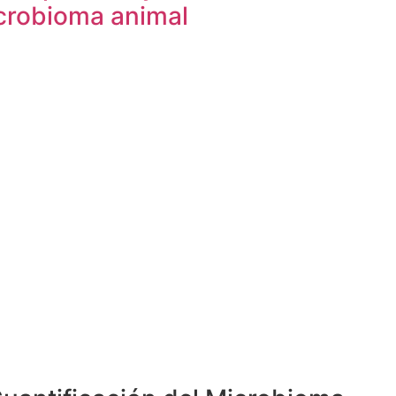
icrobioma animal
Agendar una cita