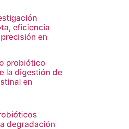
estigación
ta, eficiencia
 precisión en
o probiótico
 la digestión de
estinal en
robióticos
la degradación