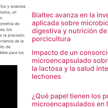
fíos y avances
lutos, un
Bialtec avanza en la inv
en
aplicada sobre microbio
tometría de
digestiva y nutrición de
es, los
 la precisión
porcicultura
rtancia de la
llo de
Impacto de un consorci
ible para los
microencapsulado sobre
la lactosa y la salud int
lechones
¿Qué papel tienen los p
microencapsulados en 