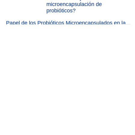
microencapsulación de
probióticos?
Papel de los Probióticos Microencapsulados en la
Degradación de los Alimentos
2025: un año de ciencia,
expansión y nuevos retos para el
microbioma animal
NUTRICIÓN ANIMAL DE PRECISIÓN, EFICIENTE Y
SOSTENIBLE.